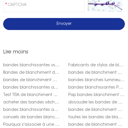
Lire moins
bandes blanchissantes vs stylo onuge
Fabricants de stylos de blanchiment des dents onuge fruité
Bandes de blanchiment des dents Onuge Pap+ pour les États-Unis
bandes de blanchiment des dents entièrement naturelles
bandes de blanchiment des dents au charbon actif
bandes blanches lumineuses onuge
bandes blanchissantes au charbon
bandes blanchissantes Pap onuge
Test TRA de blanchiment des dents
Pap bandes blanchiment des dents acheter onuge
acheter des bandes sèches de blanchiment des dents Onuge
dissoudre les bandes de blanchiment des dents onuge
bandes blanchissantes au peroxyde
bandes de blanchiment des dents biologiques
conseils de bandes blanchissantes onuge
toutes les bandes de blanchiment des dents naturelles onuge
Pourquoi s'associer à une entreprise professionnelle de blanchiment des dents pour votre entreprise?
bandes de blanchiment des dents sans cruauté envers les animaux