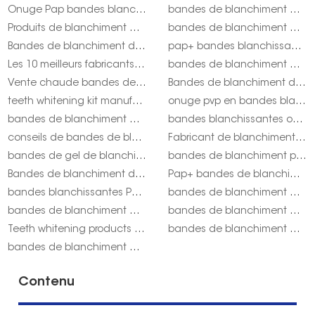
Onuge Pap bandes blanchissant les dents pour les États-Unis
bandes de blanchiment des dents Onuge avant et après
Produits de blanchiment des dents personnalisés
bandes de blanchiment des dents bio
Bandes de blanchiment des dents au sel de poudre de l'Himalaya
pap+ bandes blanchissantes onuge acheter
Les 10 meilleurs fabricants de produits de blanchiment des dents
bandes de blanchiment des dents à l'huile d'arbre à thé
Vente chaude bandes de blanchiment des dents onuge
Bandes de blanchiment des dents PAP
teeth whitening kit manufacturer
onuge pvp en bandes blanchissantes
bandes de blanchiment des dents gratuites
bandes blanchissantes ou gel onuge
conseils de bandes de blanchiment des dents onuge
Fabricant de blanchiment des dents de marque privée aux États-Unis
bandes de gel de blanchiment des dents haute densité onuge
bandes de blanchiment pap pour usa onuge
Bandes de blanchiment des dents sans SLS
Pap+ bandes de blanchiment des dents qualité onuge
bandes blanchissantes Pap pour le Royaume-Uni
bandes de blanchiment des dents Onuge Pap+ pour Royaume-Uni
bandes de blanchiment des dents Australie
bandes de blanchiment des dents naturelles onuge
Teeth whitening products suppliers
bandes de blanchiment des dents sans alcool
bandes de blanchiment des dents buccales
Contenu