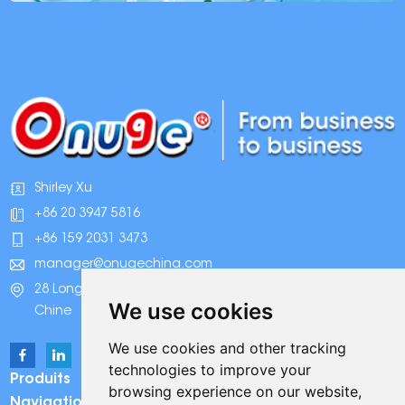
Shirley Xu
+86 20 3947 5816
+86 159 2031 3473
manager@onugechina.com
28 Longhai Road, parc industriel Xinhua, Guangzhou,
We use cookies
Chine
We use cookies and other tracking
technologies to improve your
Produits
browsing experience on our website,
Navigation