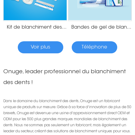
Kit de blanchiment des dents en gros de marque privée
Bandes de gel de blanchiment des dents à la menthe
Voir plus
Téléphone
Onuge, leader professionnel du blanchiment
Kits de blanchiment des dents personnalisés
des dents !
Dans le domaine du blanchiment des dents, Onuge est un fabricant
unique de produits sur mesure. Grâce à sa force d'innovation de plus de 50
brevets, Onuge est devenue une usine d'approvisionnement direct OEM et
ODM pour les 500 plus grandes marques mondiales de blanchiment des
dents. Nous ne sommes pas seulement un fabricant, mais également un
leader du secteur, créant des solutions de blanchiment uniques pour vous.