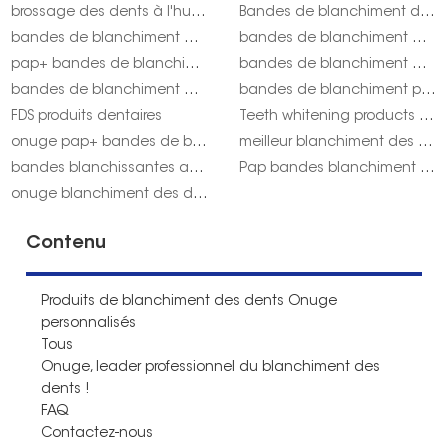
brossage des dents à l'huile d'arbre à thé
Bandes de blanchiment des dents Onuge Pap+ pour les États-Unis
bandes de blanchiment des dents de marque privée
bandes de blanchiment des dents avec formules personnalisées
pap+ bandes de blanchiment des dents avis onuge
bandes de blanchiment des dents Onuge Pap+ pour Royaume-Uni
bandes de blanchiment des dents Onuge Pap pour le Royaume-Uni
bandes de blanchiment pap pour usa onuge
FDS produits dentaires
Teeth whitening products suppliers
onuge pap+ bandes de blanchiment des dents acheter
meilleur blanchiment des dents non toxique
bandes blanchissantes au peroxyde
Pap bandes blanchiment des dents acheter onuge
onuge blanchiment des dents lumière vs bandes
Contenu
Produits de blanchiment des dents Onuge
personnalisés
Tous
Onuge, leader professionnel du blanchiment des
dents !
FAQ
Contactez-nous