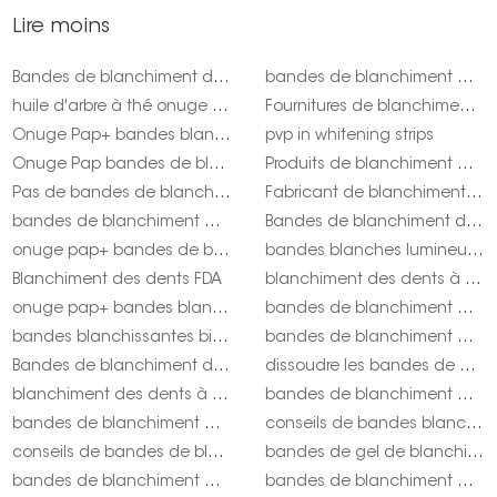
Lire moins
Bandes de blanchiment des dents à l'extrait de camomille
bandes de blanchiment des dents Australie
huile d'arbre à thé onuge pour les maux de dents
Fournitures de blanchiment des dents en gros : votre guichet unique
Onuge Pap+ bandes blanchissantes pour les États-Unis
pvp in whitening strips
Onuge Pap bandes de blanchiment des dents pour le Royaume-Uni
Produits de blanchiment des dents personnalisés
Pas de bandes de blanchiment des dents colorantes artificielles
Fabricant de blanchiment des dents de marque privée aux États-Unis
bandes de blanchiment des dents sans cruauté envers les animaux
Bandes de blanchiment des dents Hydroxyapatit
onuge pap+ bandes de blanchiment des dents pas cher
bandes blanches lumineuses onuge
Blanchiment des dents FDA
blanchiment des dents à l'huile d'orange
onuge pap+ bandes blanchissantes pas cher
bandes de blanchiment des dents ou stylo onuge
bandes blanchissantes biologiques onuge
bandes de blanchiment des dents onuge australie
Bandes de blanchiment des dents au sel de la Mer Morte
dissoudre les bandes de blanchiment des dents onuge
blanchiment des dents à l'huile d'orange onuge
bandes de blanchiment des dents gratuites
bandes de blanchiment des dents non PVP
conseils de bandes blanchissantes onuge
conseils de bandes de blanchiment des dents onuge
bandes de gel de blanchiment des dents haute densité onuge
bandes de blanchiment des dents à l'huile de coco
bandes de blanchiment de pap