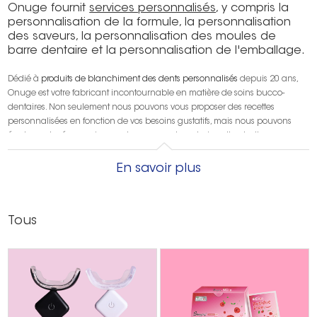
Onuge fournit
services personnalisés
, y compris la
personnalisation de la formule, la personnalisation
des saveurs, la personnalisation des moules de
barre dentaire et la personnalisation de l'emballage.
Dédié à
produits de blanchiment des dents personnalisés
depuis 20 ans,
Onuge est votre fabricant incontournable en matière de soins bucco-
dentaires. Non seulement nous pouvons vous proposer des recettes
personnalisées en fonction de vos besoins gustatifs, mais nous pouvons
également créer une image de marque et un design d'emballage
uniques pour vous. Que vous soyez un grossiste, un distributeur, une
grande chaîne de pharmacies ou un acheteur à la recherche de produits
En savoir plus
de soins bucco-dentaires blanchissants de haute qualité, Onuge peut
répondre à vos divers besoins.
Tous
Ce dont nous sommes fiers, ce n'est pas seulement notre riche expérience
de personnalisation, mais aussi la reconnaissance de nos nombreux
certificats faisant autorité. Nous avons obtenu diverses certifications telles
que le rapport CPSR, ISO22716, GMP BSCI FDA SGS CE, etc. pour vous offrir
une garantie de haute qualité. Choisissez Onuge, choisissez le
professionnalisme, choisissez la confiance et rendez votre parcours de
blanchiment des dents plus brillant et unique !