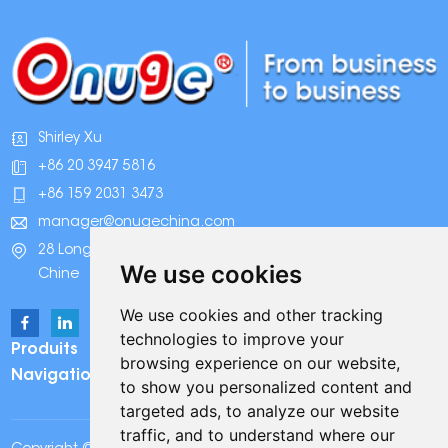
Shirley Xu
+86 20 3947 5816
+86 159 2031 3473
manager@onugechina.com
28 Longhai Road, parc industriel Xinhua, Guangzhou,
We use cookies
Chine
We use cookies and other tracking
technologies to improve your
Produits
browsing experience on our website,
Navigation
to show you personalized content and
targeted ads, to analyze our website
traffic, and to understand where our