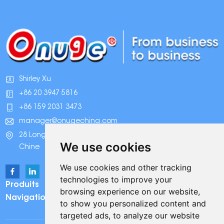
Shirley Xu
+86 20 3947 5816
+86 159 2031 3473
manager@onugechina.com
28 Longhai Road, parc industriel Xinhua, Guangzhou,
We use cookies
Chine
We use cookies and other tracking
technologies to improve your
Produits
browsing experience on our website,
Navigation
to show you personalized content and
targeted ads, to analyze our website