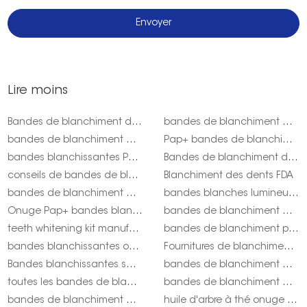
Lire moins
Bandes de blanchiment des dents au sel de poudre de l'Himalaya
bandes de blanchiment des dents sans alcool
bandes de blanchiment des dents Australie
Pap+ bandes de blanchiment des dents qualité onuge
bandes blanchissantes Pap pour le Royaume-Uni
Bandes de blanchiment des dents Hydroxyapatit
conseils de bandes de blanchiment des dents onuge
Blanchiment des dents FDA
bandes de blanchiment des dents sans polymère
bandes blanches lumineuses onuge
Onuge Pap+ bandes blanchissantes pour les États-Unis
bandes de blanchiment des dents Onuge Pap pour le Royaume-Uni
teeth whitening kit manufacturer
bandes de blanchiment pap pour usa onuge
bandes blanchissantes ou gel onuge
Fournitures de blanchiment des dents en gros : votre guichet unique
Bandes blanchissantes sans dioxyde de chlore
bandes de blanchiment des dents de marque privée
toutes les bandes de blanchiment des dents naturelles onuge
bandes de blanchiment des dents entièrement naturelles
bandes de blanchiment des dents au charbon de bois
huile d'arbre à thé onuge pour les maux de dents