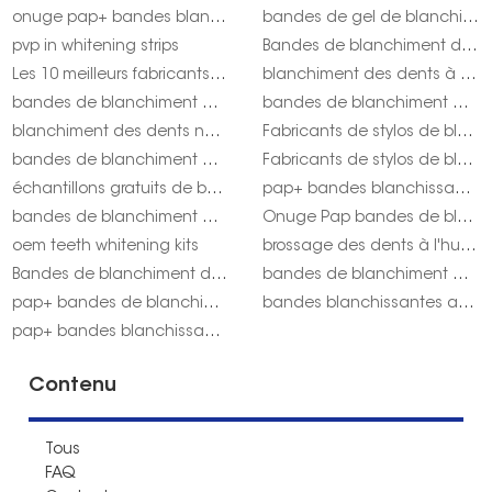
onuge pap+ bandes blanchissantes pas cher
bandes de gel de blanchiment des dents haute densité onuge
pvp in whitening strips
Bandes de blanchiment des dents sans SLS
Les 10 meilleurs fabricants de produits de blanchiment des dents
blanchiment des dents à l'huile d'orange
bandes de blanchiment des dents à l'huile de citron
bandes de blanchiment de pap
blanchiment des dents naturel et efficace
Fabricants de stylos de blanchiment des dents | onuge
bandes de blanchiment des dents Pap pour les États-Unis Onuge
Fabricants de stylos de blanchiment des dents onuge fruité
échantillons gratuits de bandes blanchissantes
pap+ bandes blanchissantes de qualité supérieure
bandes de blanchiment des dents à l'huile d'arbre à thé
Onuge Pap bandes de blanchiment des dents pour le Royaume-Uni
oem teeth whitening kits
brossage des dents à l'huile d'arbre à thé
Bandes de blanchiment des dents au sel de la Mer Morte
bandes de blanchiment des dents sans cruauté envers les animaux
pap+ bandes de blanchiment des dents avis onuge
bandes blanchissantes au charbon
pap+ bandes blanchissantes onuge acheter
Contenu
Tous
FAQ