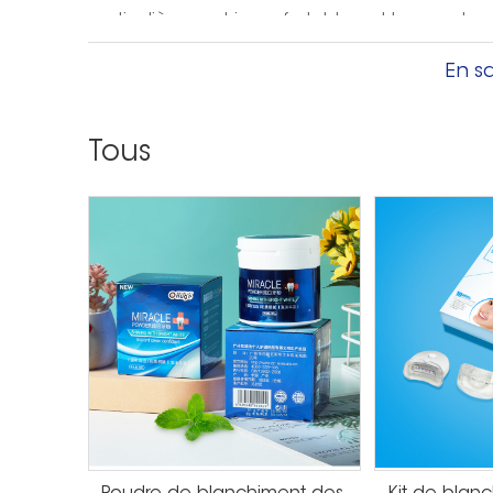
particulièrement inconfortables, et lorsque le
à thé, cela peut rendre le les symptômes tran
En sa
disparaître les bosses rouges le plus rapideme
3. Retirez la plaque dentaire
L'huile d'arbre à thé peut également blanchir l
Tous
davantage l'apparition des dents de sagesse, 
d'arbre à thé à la bonne quantité de dilution d'
à thé diluée pour vous gargariser, vous pouvez 
éliminer l'inflammation buccale, maintenant ave
faire attention à ne pas l'avaler, sinon cela p
4. Nourrir les cheveux
Nourrir les cheveux est également l'un des effe
généralement lorsque les gens se lavent les c
gouttes d'huile d'arbre à thé dans l'eau pour 
puissent absorber des nutriments riches, puisse
plus, lors du lavage des cheveux, prenez une q