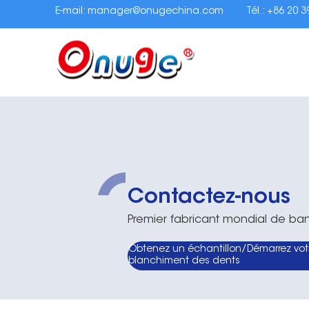
E-mail:
manager@onugechina.com
Tél.: +86 20 
Contactez-nous
Premier fabricant mondial de b
Obtenez un échantillon/Démarrez votr
blanchiment des dents