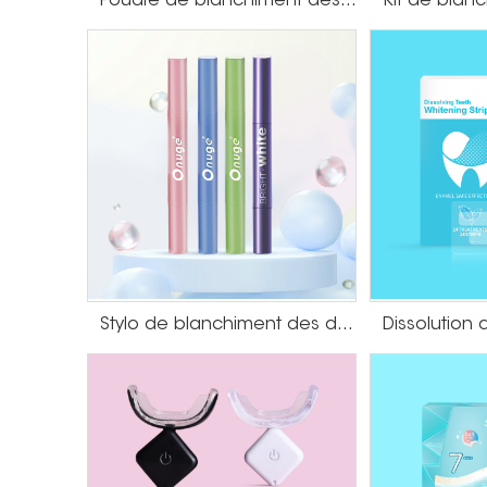
Poudre de blanchiment des dents à saveur de menthe
la dans la paume, frottez uniformément, puis 
détruire les bactéries et les virus à la surfac
due à la dermatite et pellicules.
Stylo de blanchiment des dents par galvanoplastie