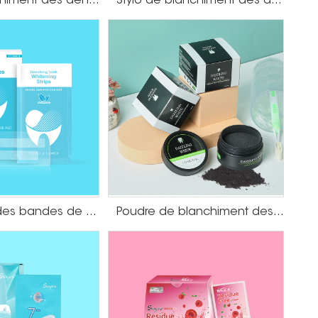
Kit de blanchiment des dents en gros de marque privée
Stylo de blanchiment des dents au goût de menthe
massez directement le cuir chevelu, cela peut
e du cuir chevelu, peut prévenir la perte de cheveux
Dissolution des bandes de blanchiment des dents
Poudre de blanchiment des dents au charbon actif