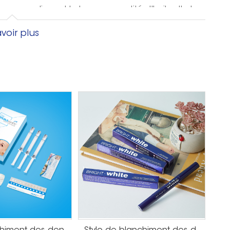
s gens appliquent la bonne quantité d'huile d'arbre
sparents diminuent rapidement et peuvent faire
voir plus
nt possible.
es dents, éliminer la plaque dentaire, prévenir
si nécessaire, vous pouvez ajouter de l'huile
eau pure, puis utiliser directement l'huile d'arbre
faire disparaître les dents sur la plaque et peut
c des gargarismes à l'huile d'arbre à thé, il faut
rovoquerait des régurgitations et des nausées.
ts importants de l'huile d'arbre à thé,
heveux, ils peuvent directement mettre des
se laver les cheveux, afin que les cheveux
nt rendre les cheveux noirs, doux et brillant, de
uantité appropriée d'huile d'arbre à thé, mettez-