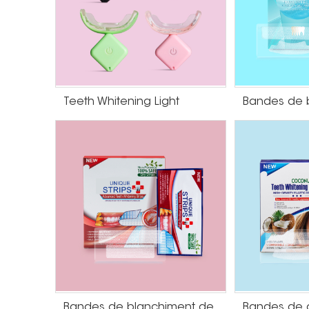
Teeth Whitening Light
Bandes de blanchiment des dents à la menthe sans peroxyde