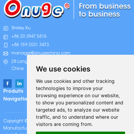
Shirley Xu
+86 20 3947 5816
+86 159 2031 3473
manager@onugechina.com
28 Longhai Road, parc industriel Xinhua, Guangzhou,
We use cookies
Chine
We use cookies and other tracking
technologies to improve your
Produits
browsing experience on our website,
Navigation
to show you personalized content and
targeted ads, to analyze our website
traffic, and to understand where our
Copyright © Onuge Personal Care (Guangdong)
visitors are coming from.
Manufacturer Group Co., LTD. Tous droits réservés |
Plan du