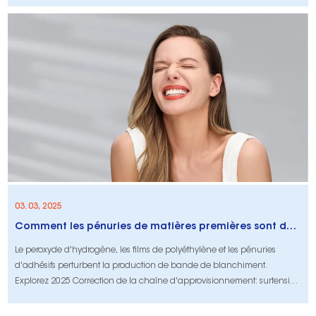
stratégies exploitables pour l'optimisation de l'ALE, l'atténuation des
tarifs et la conformité transfrontalière.
03. 03, 2025
Comment les pénuries de matières premières sont de remodeler la chaîne d'approvisionnement des bandes de blanchiment en 2025
Le peroxyde d'hydrogène, les films de polyéthylène et les pénuries
d'adhésifs perturbent la production de bande de blanchiment.
Explorez 2025 Correction de la chaîne d'approvisionnement: surtension
de 43%, chaînes d'approvisionnement en AI et tactiques
d'approvisionnement mondiales pour maintenir les étagères stockées.