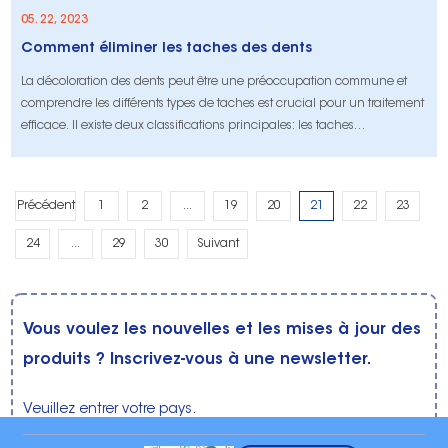
05. 22, 2023
Comment éliminer les taches des dents
La décoloration des dents peut être une préoccupation commune et
comprendre les différents types de taches est crucial pour un traitement
efficace. Il existe deux classifications principales: les taches
extrinsèques et intrinsèques. Les taches extrinsèques affectent la
couche externe de la dent, appelée émail, et sont causées par des
aliments, des boissons et des habitudes de couleur foncée comme le
Précédent
1
2
...
19
20
21
22
23
tabagisme. Ces sta
24
...
29
30
Suivant
Vous voulez les nouvelles et les mises à jour des
produits ? Inscrivez-vous à une newsletter.