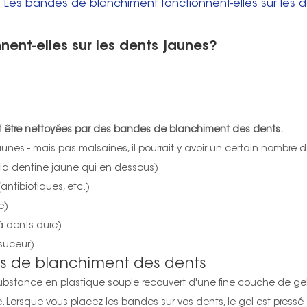
>
Les bandes de blanchiment fonctionnent-elles sur les 
ent-elles sur les dents jaunes?
ent être nettoyées par des bandes de blanchiment des dents.
jaunes - mais pas malsaines, il pourrait y avoir un certain nombre
t la dentine jaune qui en dessous)
ntibiotiques, etc.)
e)
à dents dure)
 suceur)
s de blanchiment des dents
substance en plastique souple recouvert d'une fine couche de g
rsque vous placez les bandes sur vos dents, le gel est pressé s