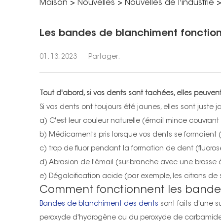
Maison
>
Nouvelles
>
Nouvelles de l'industrie
Les bandes de blanchiment fonctionn
01. 13, 2023
Partager:
Tout d'abord, si vos dents sont tachées, elles peuv
Si vos dents ont toujours été jaunes, elles sont juste 
a) C'est leur couleur naturelle (émail mince couvran
b) Médicaments pris lorsque vos dents se formaient (a
c) trop de fluor pendant la formation de dent (fluoros
d) Abrasion de l'émail (sur-branche avec une brosse 
e) Dégalcification acide (par exemple, les citrons de
Comment fonctionnent les bande
Bandes de blanchiment des dents
sont faits d'une 
peroxyde d'hydrogène ou du peroxyde de carbamide. Lo