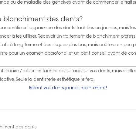
sance ou de maladie des gencives avant de commencer le traite
de blanchiment des dents?
r améliorer l'apparence des dents tachées ou jaunies, mais les 
er à les utiliser. Recevoir un traitement de blanchiment profess
ultats à long terme et des risques plus bas, mais coûtera un peu 
tiste pour un examen approfondi et un petit conseil avant de c
éduire / retirer les taches de surface sur vos dents, mais si ell
ative. Seule la dentisterie esthétique le fera.
Brillant vos dents jaunes maintenant!
himent des dents