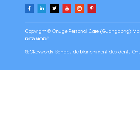
Copyright © Onuge Personal Care (Guangdong) Manufa
SEOKeywords:
Bandes de blanchiment des dents On