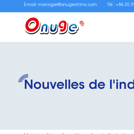
E-mail:
manager@onugechina.com
Tél.: +86 20 
Nouvelles de l'ind