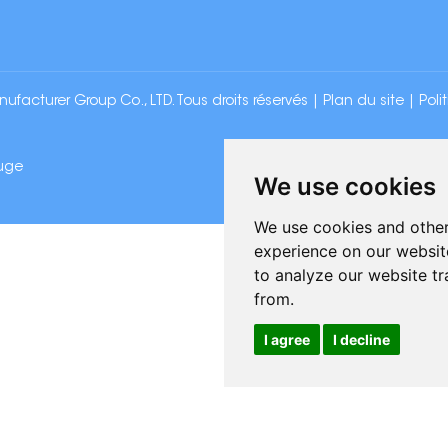
cturer Group Co., LTD. Tous droits réservés |
Plan du site
|
Poli
uge
We use cookies
We use cookies and other
experience on our websit
to analyze our website tr
from.
I agree
I decline