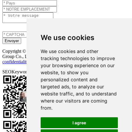
We use cookies
We use cookies and other
Copyright © Onuge Personal Care (Guangdong) Manufacturer
Group Co., LTD. Tous droits réservés |
Plan du site
|
Politique de
tracking technologies to improve
confidentialité
| Assistance technique:
your browsing experience on our
SEOKeywords:
Bandes de blanchiment des dents Onuge
website, to show you
personalized content and
targeted ads, to analyze our
website traffic, and to understand
where our visitors are coming
from.
I agree