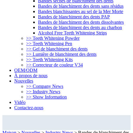
Bandes sèches de blanchiment des dents
Bandes de blanchiment des dents sans résidus
Bandes blanchissantes au sel de la Mer Morte
Bandes de blanchiment des dents PAP
Bandes de blanchiment des dents dissolvantes
Bandes de blanchiment des dents au charbon
Alcohol Free Teeth Whitening Strips
>> Teeth Whitening Powder
>> Teeth Whitening Pen
>> Gel de blanchiment des dents
>> Lumière de blanchiment des dents
>> Teeth Whitening Kits
>> Correcteur de couleur V34
OEM/ODM
À propos de nous
Nouvelles
>> Company News
>> Industry News
>> Show Information
Vidéo
Contactez-nous
Industry News
Maison
>
Nouvelles
>
Industry News
>
Bandes de blanchiment des