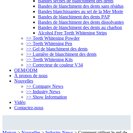
Bandes sèches de blanchiment des dents
Bandes de blanchiment des dents sans résidus
Bandes blanchissantes au sel de la Mer Morte
Bandes de blanchiment des dents PAP
Bandes de blanchiment des dents dissolvantes
Bandes de blanchiment des dents au charbon
Alcohol Free Teeth Whitening Strips
>> Teeth Whitening Powder
>> Teeth Whitening Pen
>> Gel de blanchiment des dents
>> Lumière de blanchiment des dents
>> Teeth Whitening Kits
>> Correcteur de couleur V34
OEM/ODM
À propos de nous
Nouvelles
>> Company News
>> Industry News
>> Show Information
Vidéo
Contactez-nous
Industry News
Maison
>
Nouvelles
>
Industry News
>
Comment utiliser le gel de