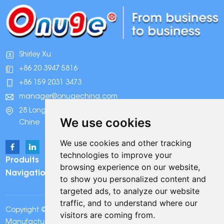
Shirley Xu
+86 20 3947 5816
+86 159 2031 3473
manager@onugechina.com
28 Longhai Road, parc industriel Xinhua, Guangzhou,
We use cookies
Chine
We use cookies and other tracking
technologies to improve your
Produits
browsing experience on our website,
Navigation
to show you personalized content and
targeted ads, to analyze our website
traffic, and to understand where our
Copyright © Onuge Personal Care (Guangdong)
visitors are coming from.
Manufacturer Group Co., LTD. Tous droits réservés |
Plan du