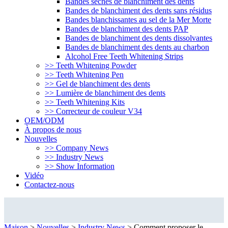
Bandes sèches de blanchiment des dents
Bandes de blanchiment des dents sans résidus
Bandes blanchissantes au sel de la Mer Morte
Bandes de blanchiment des dents PAP
Bandes de blanchiment des dents dissolvantes
Bandes de blanchiment des dents au charbon
Alcohol Free Teeth Whitening Strips
>> Teeth Whitening Powder
>> Teeth Whitening Pen
>> Gel de blanchiment des dents
>> Lumière de blanchiment des dents
>> Teeth Whitening Kits
>> Correcteur de couleur V34
OEM/ODM
À propos de nous
Nouvelles
>> Company News
>> Industry News
>> Show Information
Vidéo
Contactez-nous
Industry News
Maison
>
Nouvelles
>
Industry News
>
Comment proposer le