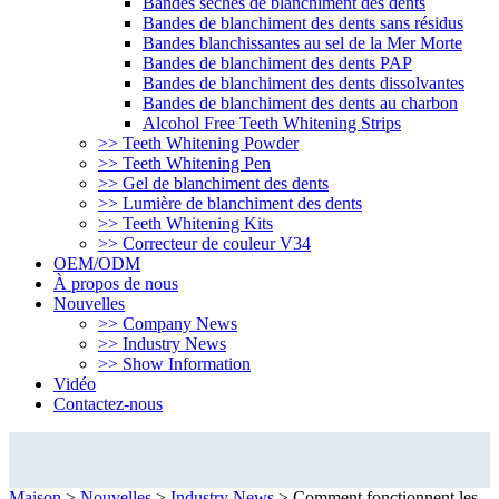
Bandes sèches de blanchiment des dents
Bandes de blanchiment des dents sans résidus
Bandes blanchissantes au sel de la Mer Morte
Bandes de blanchiment des dents PAP
Bandes de blanchiment des dents dissolvantes
Bandes de blanchiment des dents au charbon
Alcohol Free Teeth Whitening Strips
>> Teeth Whitening Powder
>> Teeth Whitening Pen
>> Gel de blanchiment des dents
>> Lumière de blanchiment des dents
>> Teeth Whitening Kits
>> Correcteur de couleur V34
OEM/ODM
À propos de nous
Nouvelles
>> Company News
>> Industry News
>> Show Information
Vidéo
Contactez-nous
Industry News
Maison
>
Nouvelles
>
Industry News
>
Comment fonctionnent les