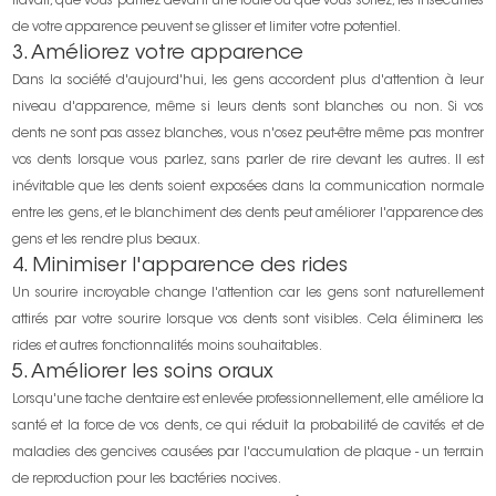
travail, que vous parliez devant une foule ou que vous sortez, les insécurités
de votre apparence peuvent se glisser et limiter votre potentiel.
3. Améliorez votre apparence
Dans la société d'aujourd'hui, les gens accordent plus d'attention à leur
niveau d'apparence, même si leurs dents sont blanches ou non. Si vos
dents ne sont pas assez blanches, vous n'osez peut-être même pas montrer
vos dents lorsque vous parlez, sans parler de rire devant les autres. Il est
inévitable que les dents soient exposées dans la communication normale
entre les gens, et le blanchiment des dents peut améliorer l'apparence des
gens et les rendre plus beaux.
4. Minimiser l'apparence des rides
Un sourire incroyable change l'attention car les gens sont naturellement
attirés par votre sourire lorsque vos dents sont visibles. Cela éliminera les
rides et autres fonctionnalités moins souhaitables.
5. Améliorer les soins oraux
Lorsqu'une tache dentaire est enlevée professionnellement, elle améliore la
santé et la force de vos dents, ce qui réduit la probabilité de cavités et de
maladies des gencives causées par l'accumulation de plaque - un terrain
de reproduction pour les bactéries nocives.