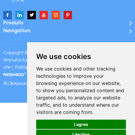
Chine
Produits
Navigation
Copyright © Onuge Personal Care (Guangdong)
We use cookies
Manufacturer Group Co., LTD. Tous droits réservés |
Plan du
We use cookies and other tracking
site
|
Politique de confidentialité
| Assistance technique:
technologies to improve your
browsing experience on our website,
SEOKeywords:
Bandes de blanchiment des dents Onuge
to show you personalized content and
targeted ads, to analyze our website
traffic, and to understand where our
visitors are coming from.
I agree
I decline