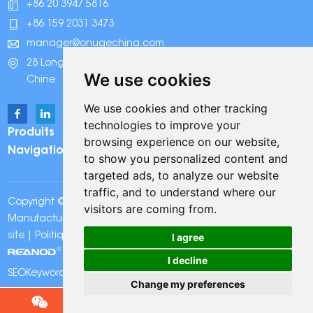
+86 20 3947 5816
+86 159 2031 3473
manager@onugechina.com
28 Longhai Road, parc industriel Xinhua, Guangzhou,
We use cookies
Chine
We use cookies and other tracking
technologies to improve your
Produits
browsing experience on our website,
Navigation
to show you personalized content and
targeted ads, to analyze our website
traffic, and to understand where our
Copyright © Onuge Personal Care (Guangdong)
visitors are coming from.
Manufacturer Group Co., LTD. Tous droits réservés |
Plan du
I agree
site
|
Politique de confidentialité
| Assistance technique:
I decline
SEOKeywords:
Bandes de blanchiment des dents Onuge
Change my preferences
Chat w