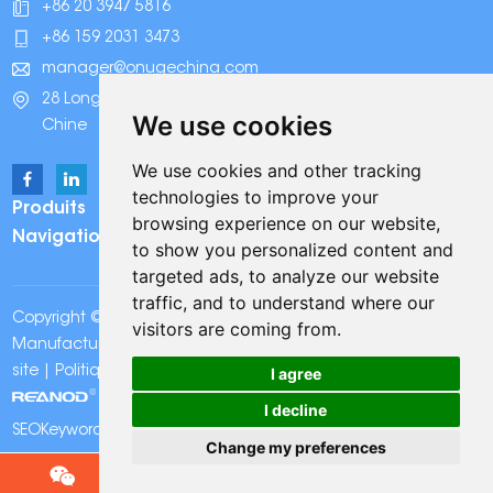
+86 20 3947 5816
+86 159 2031 3473
manager@onugechina.com
28 Longhai Road, parc industriel Xinhua, Guangzhou,
We use cookies
Chine
We use cookies and other tracking
technologies to improve your
Produits
browsing experience on our website,
Navigation
to show you personalized content and
targeted ads, to analyze our website
traffic, and to understand where our
Copyright © Onuge Personal Care (Guangdong)
visitors are coming from.
Manufacturer Group Co., LTD. Tous droits réservés |
Plan du
I agree
site
|
Politique de confidentialité
| Assistance technique:
I decline
SEOKeywords:
Bandes de blanchiment des dents Onuge
Change my preferences
Chat w