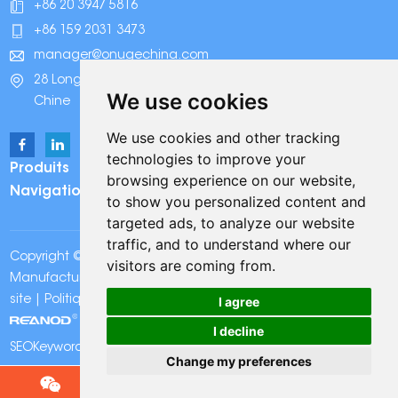
+86 20 3947 5816
+86 159 2031 3473
manager@onugechina.com
28 Longhai Road, parc industriel Xinhua, Guangzhou,
We use cookies
Chine
We use cookies and other tracking
technologies to improve your
Produits
browsing experience on our website,
Navigation
to show you personalized content and
targeted ads, to analyze our website
traffic, and to understand where our
Copyright © Onuge Personal Care (Guangdong)
visitors are coming from.
Manufacturer Group Co., LTD. Tous droits réservés |
Plan du
I agree
site
|
Politique de confidentialité
| Assistance technique:
I decline
SEOKeywords:
Bandes de blanchiment des dents Onuge
Change my preferences
Chat w