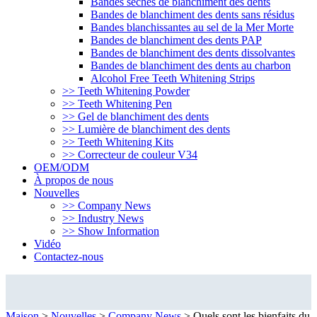
Bandes sèches de blanchiment des dents
Bandes de blanchiment des dents sans résidus
Bandes blanchissantes au sel de la Mer Morte
Bandes de blanchiment des dents PAP
Bandes de blanchiment des dents dissolvantes
Bandes de blanchiment des dents au charbon
Alcohol Free Teeth Whitening Strips
>> Teeth Whitening Powder
>> Teeth Whitening Pen
>> Gel de blanchiment des dents
>> Lumière de blanchiment des dents
>> Teeth Whitening Kits
>> Correcteur de couleur V34
OEM/ODM
À propos de nous
Nouvelles
>> Company News
>> Industry News
>> Show Information
Vidéo
Contactez-nous
Company News
Maison
>
Nouvelles
>
Company News
>
Quels sont les bienfaits du