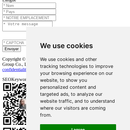
We use cookies
We use cookies and other
Copyright © Onuge Personal Care (Guangdong) Manufacturer
Group Co., LTD. Tous droits réservés |
Plan du site
|
Politique de
tracking technologies to improve
confidentialité
| Assistance technique:
your browsing experience on our
SEOKeywords:
Bandes de blanchiment des dents Onuge
website, to show you
personalized content and
targeted ads, to analyze our
website traffic, and to understand
where our visitors are coming
from.
I agree