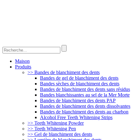
Maison
Produits
>> Bandes de blanchiment des dents
Bandes de gel de blanchiment des dents
Bandes sèches de blanchiment des dents
Bandes de blanchiment des dents sans résidus
Bandes blanchissantes au sel de la Mer Morte
Bandes de blanchiment des dents PAP
Bandes de blanchiment des dents dissolvantes
Bandes de blanchiment des dents au charbon
Alcohol Free Teeth Whitening Strips
>> Teeth Whitening Powder
>> Teeth Whitening Pen
>> Gel de blanchiment des dents
>> Lumière de blanchiment des dents