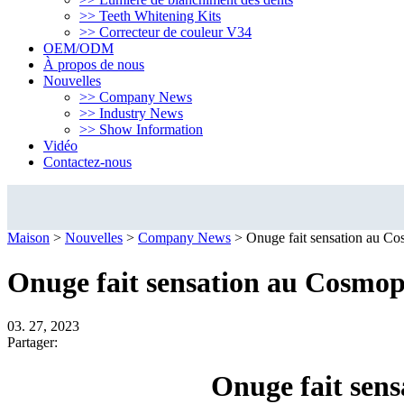
>> Teeth Whitening Kits
>> Correcteur de couleur V34
OEM/ODM
À propos de nous
Nouvelles
>> Company News
>> Industry News
>> Show Information
Vidéo
Contactez-nous
Company News
Maison
>
Nouvelles
>
Company News
>
Onuge fait sensation au Co
Onuge fait sensation au Cosmop
03. 27, 2023
Partager:
Onuge fait sen