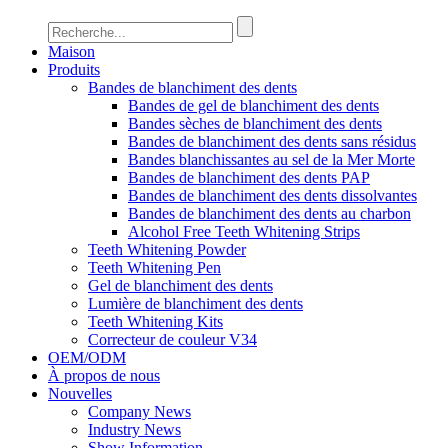
Maison
Produits
Bandes de blanchiment des dents
Bandes de gel de blanchiment des dents
Bandes sèches de blanchiment des dents
Bandes de blanchiment des dents sans résidus
Bandes blanchissantes au sel de la Mer Morte
Bandes de blanchiment des dents PAP
Bandes de blanchiment des dents dissolvantes
Bandes de blanchiment des dents au charbon
Alcohol Free Teeth Whitening Strips
Teeth Whitening Powder
Teeth Whitening Pen
Gel de blanchiment des dents
Lumière de blanchiment des dents
Teeth Whitening Kits
Correcteur de couleur V34
OEM/ODM
À propos de nous
Nouvelles
Company News
Industry News
Show Information