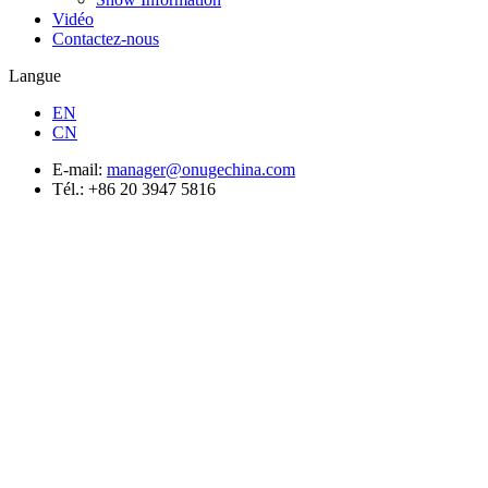
Vidéo
Contactez-nous
Langue
EN
CN
E-mail:
manager@onugechina.com
Tél.: +86 20 3947 5816